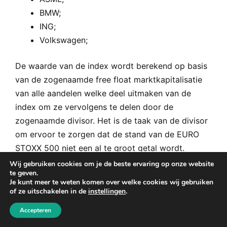
BMW;
ING;
Volkswagen;
De waarde van de index wordt berekend op basis
van de zogenaamde free float marktkapitalisatie
van alle aandelen welke deel uitmaken van de
index om ze vervolgens te delen door de
zogenaamde divisor. Het is de taak van de divisor
om ervoor te zorgen dat de stand van de EURO
STOXX 500 niet een al te groot getal wordt.
Ondanks het feit dat de eurozone momenteel
Wij gebruiken cookies om je de beste ervaring op onze website
te geven.
bestaat uit 19 verschillende landen is niet elk land
Je kunt meer te weten komen over welke cookies wij gebruiken
vertegenwoordigd in de index. De exacte
of ze uitschakelen in de
instellingen
.
samenstelling verandert bovendien regelmatig.
Accepteren
Voor beleggers die graag gespreid willen beleggen