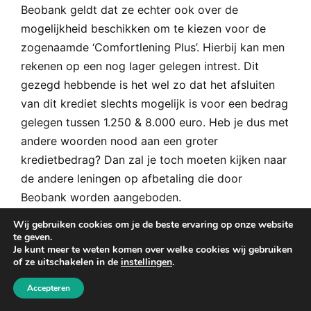
Beobank geldt dat ze echter ook over de
mogelijkheid beschikken om te kiezen voor de
zogenaamde ‘Comfortlening Plus’. Hierbij kan men
rekenen op een nog lager gelegen intrest. Dit
gezegd hebbende is het wel zo dat het afsluiten
van dit krediet slechts mogelijk is voor een bedrag
gelegen tussen 1.250 & 8.000 euro. Heb je dus met
andere woorden nood aan een groter
kredietbedrag? Dan zal je toch moeten kijken naar
de andere leningen op afbetaling die door
Beobank worden aangeboden.
Wij gebruiken cookies om je de beste ervaring op onze website
Ben je reeds een bestaande klant waardoor het
te geven.
Je kunt meer te weten komen over welke cookies wij gebruiken
afsluiten van de Comfortlening Plus voor jou niet
of ze uitschakelen in de
instellingen
.
tot de mogelijkheden behoort? Of heb je gewoon
nood aan een groter geldbedrag? Dat is geen
Accepteren
probleem. Beobank biedt ook grotere persoonlijke