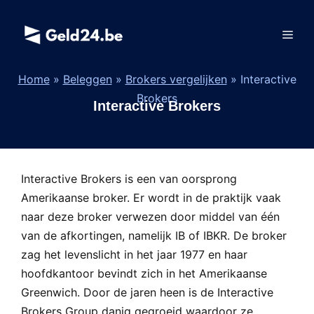
Spring
naar
Men
de
inhoud
Home
»
Beleggen
»
Brokers vergelijken
»
Interactive
Brokers
Interactive Brokers
Interactive Brokers is een van oorsprong
Amerikaanse broker. Er wordt in de praktijk vaak
naar deze broker verwezen door middel van één
van de afkortingen, namelijk IB of IBKR. De broker
zag het levenslicht in het jaar 1977 en haar
hoofdkantoor bevindt zich in het Amerikaanse
Greenwich. Door de jaren heen is de Interactive
Brokers Group danig gegroeid waardoor ze