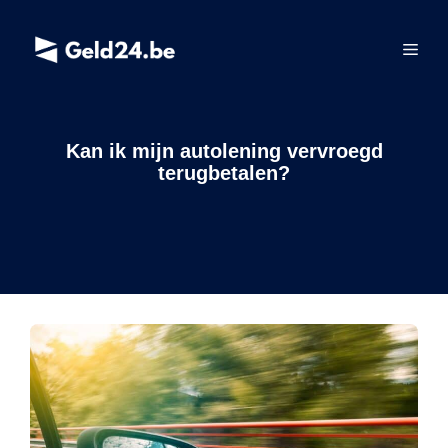
Spring
naar
Men
de
inhoud
Kan ik mijn autolening vervroegd
terugbetalen?