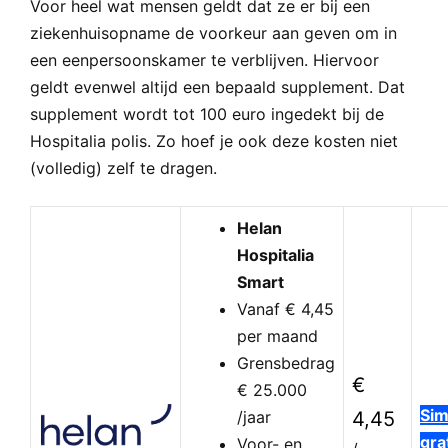
Voor heel wat mensen geldt dat ze er bij een
ziekenhuisopname de voorkeur aan geven om in
een eenpersoonskamer te verblijven. Hiervoor
geldt evenwel altijd een bepaald supplement. Dat
supplement wordt tot 100 euro ingedekt bij de
Hospitalia polis. Zo hoef je ook deze kosten niet
(volledig) zelf te dragen.
Helan
Hospitalia
Smart
Vanaf € 4,45
per maand
Grensbedrag
€
€ 25.000
Sim
/jaar
4,45
gra
Voor- en