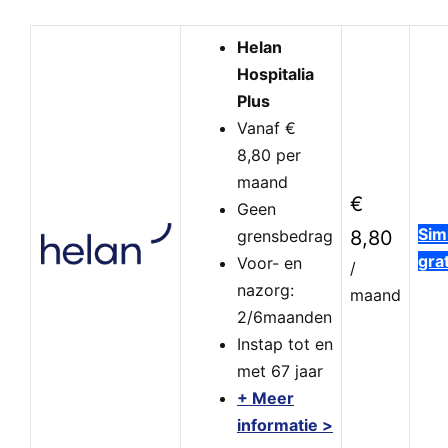
Helan
Hospitalia
Plus
Vanaf €
8,80 per
maand
€
Geen
Sim
grensbedrag
8,80
grat
Voor- en
/
nazorg:
maand
2/6maanden
Instap tot en
met 67 jaar
+ Meer
informatie >