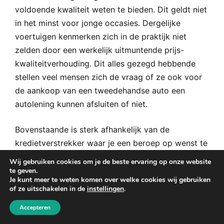
voldoende kwaliteit weten te bieden. Dit geldt niet
in het minst voor jonge occasies. Dergelijke
voertuigen kenmerken zich in de praktijk niet
zelden door een werkelijk uitmuntende prijs-
kwaliteitverhouding. Dit alles gezegd hebbende
stellen veel mensen zich de vraag of ze ook voor
de aankoop van een tweedehandse auto een
autolening kunnen afsluiten of niet.
Bovenstaande is sterk afhankelijk van de
kredietverstrekker waar je een beroep op wenst te
doen. Voor het merendeel van de
Wij gebruiken cookies om je de beste ervaring op onze website
kredietverstrekkers op de markt geldt dat ze er
te geven.
Je kunt meer te weten komen over welke cookies wij gebruiken
niet alleen voor kiezen om autoleningen voor
of ze uitschakelen in de
instellingen
.
nieuwe, maar ook voor tweedehandse voertuigen
Accepteren
aan te bieden. Dit gezegd hebbende zijn er ook