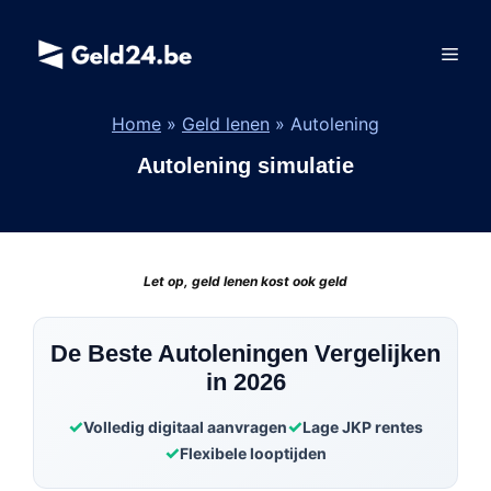
Spring
naar
Men
de
inhoud
Home
»
Geld lenen
»
Autolening
Autolening simulatie
Let op, geld lenen kost ook geld
De Beste Autoleningen Vergelijken
in 2026
Volledig digitaal aanvragen
Lage JKP rentes
Flexibele looptijden