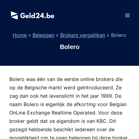
Spring
naar
Men
de
inhoud
Home
»
Beleggen
»
Brokers vergelijken
»
Bolero
Bolero
Bolero was één van de eerste online brokers die
op de Belgische markt werd geïntroduceerd. Ze
zag dan ook het levenslicht in het jaar 1999. De
naam Bolero is eigenlijk de afkorting voor Belgian
OnLine Exchange Realtime Operated. Voor deze
broker geldt dat ze eigendom is van KBC. Dit
gezegd hebbende beschikt iedereen over de
mogelijkheid om te gaan beleggen bij deze broker.