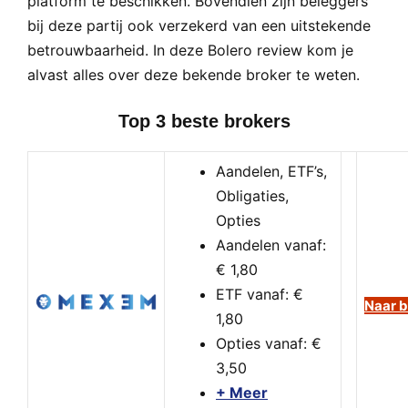
platform te beschikken. Bovendien zijn beleggers
bij deze partij ook verzekerd van een uitstekende
betrouwbaarheid. In deze Bolero review kom je
alvast alles over deze bekende broker te weten.
Top 3 beste brokers
Aandelen, ETF’s,
Obligaties,
Opties
Aandelen vanaf:
€ 1,80
ETF vanaf: €
Naar b
1,80
Opties vanaf: €
3,50
+ Meer