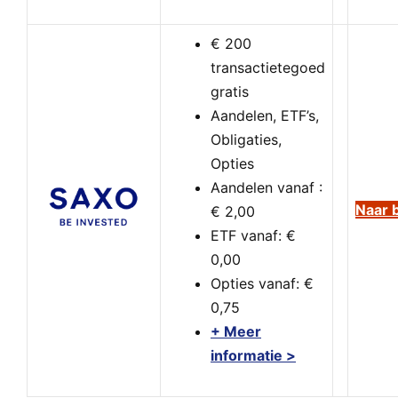
€ 200
transactietegoed
gratis
Aandelen, ETF’s,
Obligaties,
Opties
Aandelen vanaf :
Naar 
€ 2,00
ETF vanaf: €
0,00
Opties vanaf: €
0,75
+ Meer
informatie >